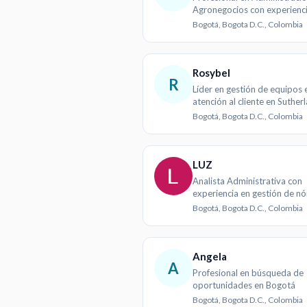
Agronegocios con experienc
gestión operativa y logística
Bogotá, Bogota D.C., Colombia
Rosybel
R
Líder en gestión de equipos 
atención al cliente en Suther
Global Services
Bogotá, Bogota D.C., Colombia
LUZ
Analista Administrativa con
experiencia en gestión de n
recursos humanos
Bogotá, Bogota D.C., Colombia
Angela
A
Profesional en búsqueda de
oportunidades en Bogotá
Bogotá, Bogota D.C., Colombia