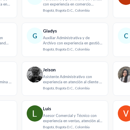
ia en
con experiencia en comercio
minorista
Bogotá, Bogota D.C., Colombia
Gladys
G
C
en
Auxiliar Administrativa y de
land
Archivo con experiencia en gestión
documental y atención al cliente
Bogotá, Bogota D.C., Colombia
Jeison
Asistente Administrativo con
ómina y
experiencia en atención al cliente y
soporte técnico
Bogotá, Bogota D.C., Colombia
Luis
Asesor Comercial y Técnico con
experiencia en ventas, atención al
cliente y farmacia
Bogotá, Bogota D.C., Colombia