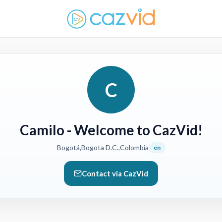
C
Camilo
- Welcome to CazVid!
Bogotá,Bogota D.C.,Colombia
en
Contact via CazVid