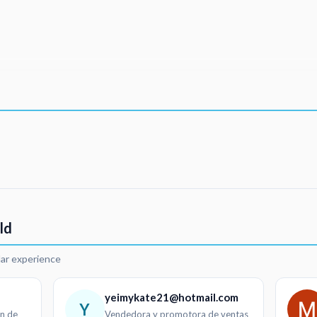
ld
lar experience
yeimykate21@hotmail.com
Y
ón de
Vendedora y promotora de ventas