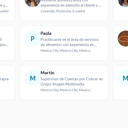
Asistente administrativa con
te y
experiencia en atención al cliente y
gestión
cuador
Cayambe, Pichincha, Ecuador
Paola
P
 5
Practincante en el área de servicios
gías
de alimentos con experiencia en
nutrición clínica y comunitaria
Mexico City, Mexico City, Mexico
Martín
M
erapia
Supervisor de Cuentas por Cobrar en
Grupo Imagen Multimedia
Mexico City, Mexico City, Mexico