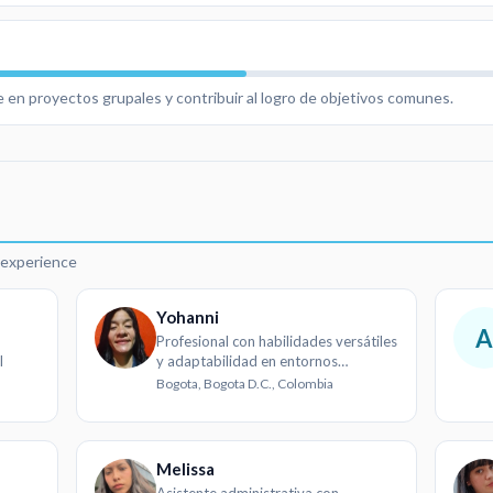
 en proyectos grupales y contribuir al logro de objetivos comunes.
d
r experience
Yohanni
A
Profesional con habilidades versátiles
l
y adaptabilidad en entornos
dinámicos
Bogota, Bogota D.C., Colombia
Melissa