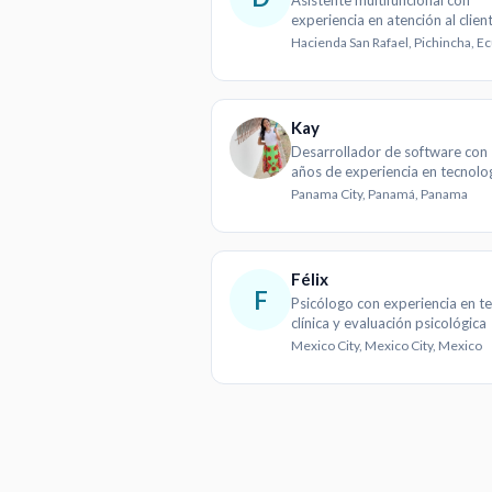
Asistente multifuncional con
experiencia en atención al clien
organización
Hacienda San Rafael, Pichincha, E
Kay
Desarrollador de software con
años de experiencia en tecnolo
web y móvil
Panama City, Panamá, Panama
Félix
F
Psicólogo con experiencia en t
clínica y evaluación psicológica
Mexico City, Mexico City, Mexico