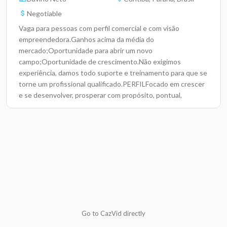
Negotiable
Vaga para pessoas com perfil comercial e com visão
empreendedora.Ganhos acima da média do
mercado;Oportunidade para abrir um novo
campo;Oportunidade de crescimento.Não exigimos
experiência, damos todo suporte e treinamento para que se
torne um profissional qualificado.PERFILFocado em crescer
e se desenvolver, prosperar com propósito, pontual,
ensinável e comprometido.REQUISITOSAcima de 18
Anos.Ser ensinável.Desejo em crescer.Boa
comunicação.Rua Joinville 3503, São José dos Pinhais - PR
Go to CazVid directly