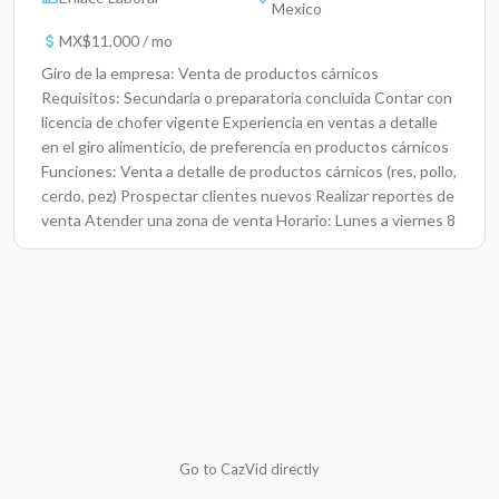
Mexico
MX$11,000 / mo
Giro de la empresa: Venta de productos cárnicos
Requisitos: Secundaria o preparatoria concluida Contar con
licencia de chofer vigente Experiencia en ventas a detalle
en el giro alimenticio, de preferencia en productos cárnicos
Funciones: Venta a detalle de productos cárnicos (res, pollo,
cerdo, pez) Prospectar clientes nuevos Realizar reportes de
venta Atender una zona de venta Horario: Lunes a viernes 8
am a 5 pm | Sábados 8 am a 2 pm Lugar de trabajo: Col. Villa
Las Flores, C.P. 48317, Puerto Vallarta, Jalisco Ofrecemos:
Sueldo mensual base de $11,000 Comisiones sin tope Bono
mensual de $2,000 a $4,000 Prestaciones de ley
Go to CazVid directly