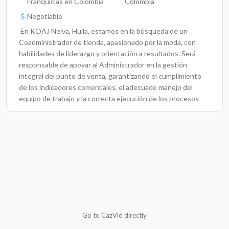
Franquicias en Colombia
Colombia
Negotiable
En KOAJ Neiva, Huila, estamos en la búsqueda de un
Coadministrador de tienda, apasionado por la moda, con
habilidades de liderazgo y orientación a resultados. Será
responsable de apoyar al Administrador en la gestión
integral del punto de venta, garantizando el cumplimiento
de los indicadores comerciales, el adecuado manejo del
equipo de trabajo y la correcta ejecución de los procesos
operativos.Funciones principales:Apoyar la gestión del
administrador en la planeación, organización y control de las
operaciones de la tienda.Asegurar el cumplimiento de los
indicadores de gestión: ventas, tasa de conversión,
productividad, valor real del tráfico, rentabilidad por metro
cuadrado, entre otros.Coordinar y motivar al equipo de
asesores para brindar un servicio al cliente de
excelencia.Supervisar inventarios, garantizar el adecuado
manejo del stock y prevenir pérdidas.Velar por el
cumplimiento de los protocolos de imagen, visual
Go to CazVid directly
merchandising, aseo y seguridad en la tienda.Acompañar los