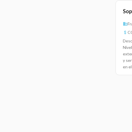
Sop
Fr
CO
Desc
Nivel
exte
y ser
en e